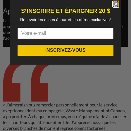
Application téléphonique
S’INSCRIRE ET ÉPARGNER 20 $
Recevoir les mises à jour et les offres exclusives!
La solution mobile de Expert au Travail, basée sur une
application, simplifie les programmes de sécurité gérés grâce à
une vérification facile des employés, la commande mobile et
l'accès au programme en temps réel.
INSCRIVEZ-VOUS
« J’aimerais vous remercier personnellement pour le service
exeptionnel dont ma compagnie, Waste Management of Canada,
a pu profiter. À chaque printemps, votre équipe m’aide à chausser
les chauffeurs qui attendent en file. J’apprécie aussi que les
diverses branches de mon entreprise soient facturées