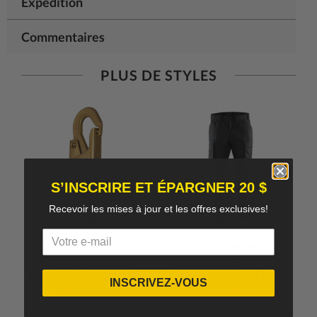
Expédition
Commentaires
PLUS DE STYLES
S’INSCRIRE ET ÉPARGNER 20 $
Recevoir les mises à jour et les offres exclusives!
Harnais/longe
Pantalon de travail
Peakworks intégré,
extensible Blaklader
capacité 110-220 lb -
pour homme 1655
INSCRIVEZ-VOUS
1,8 m (6 pi)
109.99 $
149.99 $